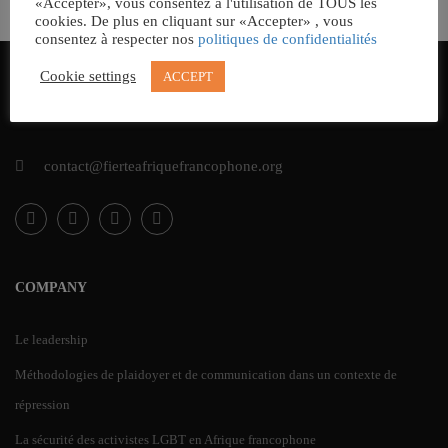
«Accepter», vous consentez à l'utilisation de TOUS les
cookies. De plus en cliquant sur «Accepter» , vous
consentez à respecter nos
politiques de confidentialités
Cookie settings
ACCEPT
contact@fierteafriquefrancophone.org
COMPANY
Le leadership
Méthodologies de plaidoyer et de communication dans un contexte de
répression
La sécurité des activistes LGBT en Afrique francophone