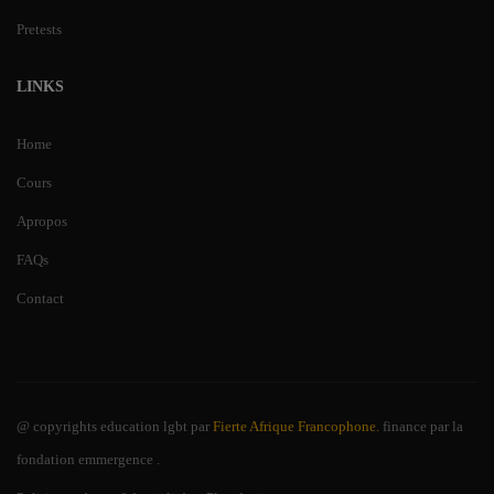
Pretests
LINKS
Home
Cours
Apropos
FAQs
Contact
@ copyrights
education lgbt par
Fierte Afrique Francophone.
finance par la
fondation emmergence
.