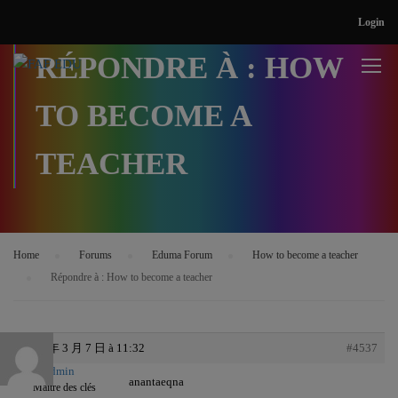
Login
RÉPONDRE À : HOW
TO BECOME A
TEACHER
Home
›
Forums
›
Eduma Forum
›
How to become a teacher
›
Répondre à : How to become a teacher
2016 年 3 月 7 日 à 11:32
#4537
admin
anantaeqna
Maître des clés